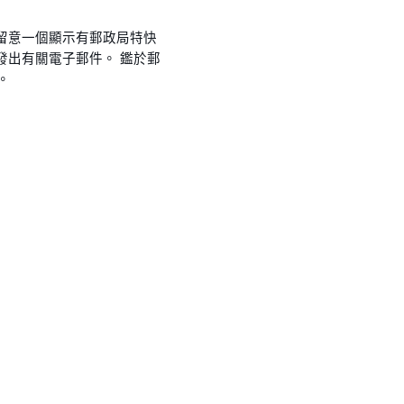
留意一個顯示有郵政局特快
發出有關電子郵件。 鑑於郵
。