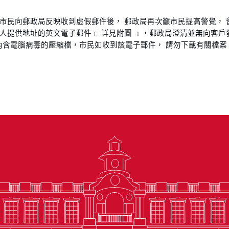
市民向郵政局反映收到虛假郵件後， 郵政局再次籲市民提高警覺， 
人提供地址的英文電子郵件﹝ 詳見附圖 ﹞，郵政局澄清並無向客戶
zip”內含電腦病毒的壓縮檔，市民如收到該電子郵件， 請勿下載有關檔案