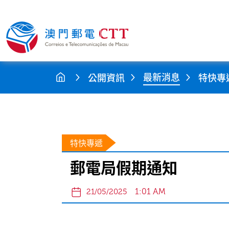
最新消息
公開資訊
特快專
特快專遞
郵電局假期通知
1:01 AM
21/05/2025