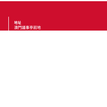
地址
澳門議事亭前地
電話
(853) 2857 4491
傳真
(853) 2833 6603 ;
(853) 8396 8603
電郵
cttgeral@ctt.gov.mo