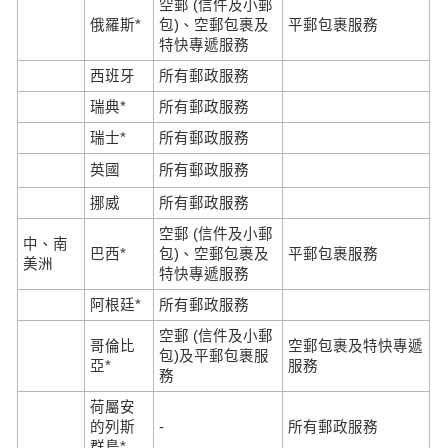
空郵 (信件及小郵
俄羅斯*
包)、空郵包裹及
平郵包裹服務
特快專遞服務
西班牙
所有郵政服務
瑞典*
所有郵政服務
瑞士*
所有郵政服務
英國
所有郵政服務
挪威
所有郵政服務
空郵 (信件及小郵
中、南
巴西*
包)、空郵包裹及
平郵包裹服務
美洲
特快專遞服務
阿根廷*
所有郵政服務
空郵 (信件及小郵
哥倫比
空郵包裹及特快專遞
包)及平郵包裹服
亞*
服務
務
荷屬安
的列斯
-
所有郵政服務
群島*