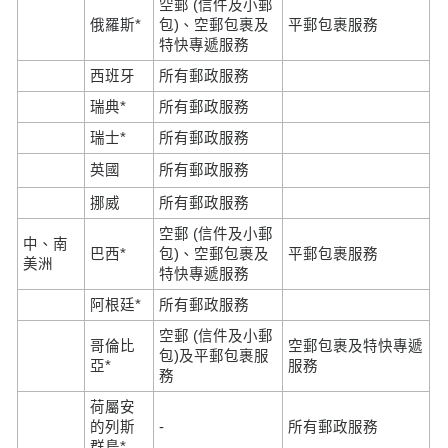
空郵 (信件及小郵
俄羅斯*
包)、空郵包裹及
平郵包裹服務
特快專遞服務
西班牙
所有郵政服務
瑞典*
所有郵政服務
瑞士*
所有郵政服務
英國
所有郵政服務
挪威
所有郵政服務
空郵 (信件及小郵
中、南
巴西*
包)、空郵包裹及
平郵包裹服務
美洲
特快專遞服務
阿根廷*
所有郵政服務
空郵 (信件及小郵
哥倫比
空郵包裹及特快專遞
包)及平郵包裹服
亞*
服務
務
荷屬安
的列斯
-
所有郵政服務
群島*