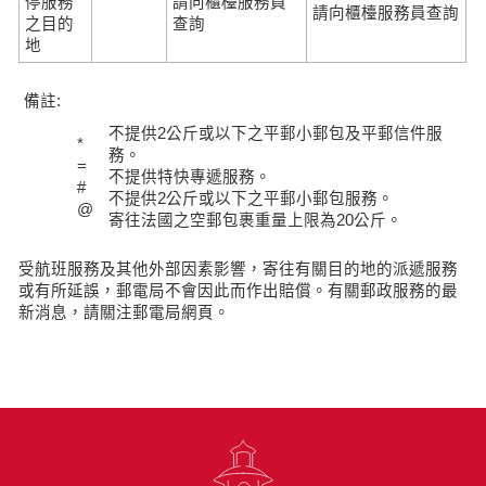
停服務
請向櫃檯服務員
請向櫃檯服務員查詢
之目的
查詢
地
備註:
不提供2公斤或以下之平郵小郵包及平郵信件服
*
務。
=
不提供特快專遞服務。
#
不提供2公斤或以下之平郵小郵包服務。
@
寄往法國之空郵包裹重量上限為20公斤。
受航班服務及其他外部因素影響，寄往有關目的地的派遞服務
或有所延誤，郵電局不會因此而作出賠償。有關郵政服務的最
新消息，請關注郵電局網頁。