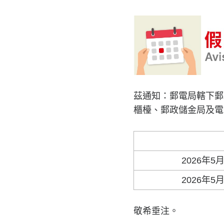
茲通知：郵電局轄下郵
櫃檯、郵政儲金局及電
2026年
2026年
敬希垂注。