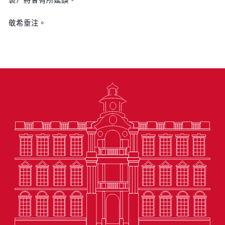
敬希垂注。