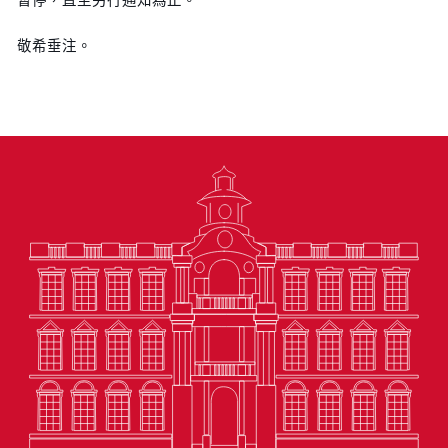
敬希垂注。