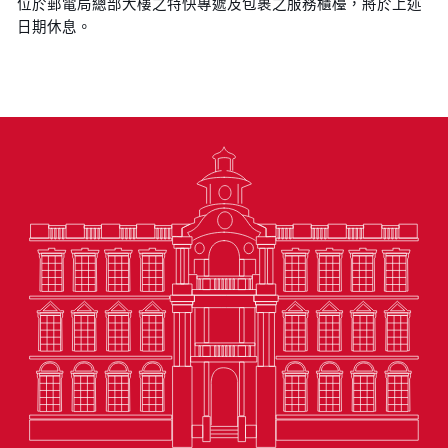
位於郵電局總部大樓之特快專遞及包裹之服務櫃檯，將於上述
日期休息。