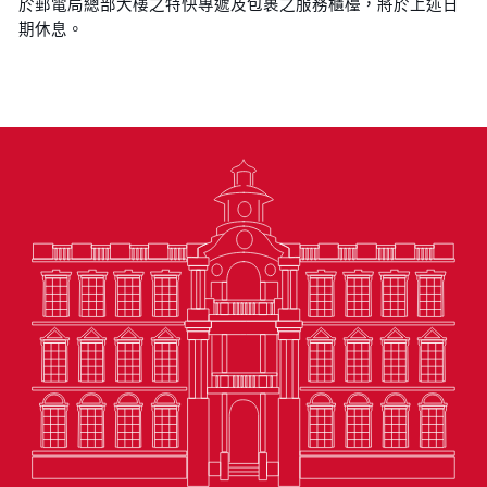
於郵電局總部大樓之特快專遞及包裹之服務櫃檯，將於上述日
期休息。