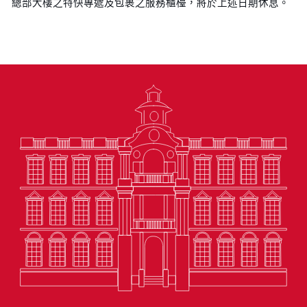
總部大樓之特快專遞及包裹之服務櫃檯，將於上述日期休息。