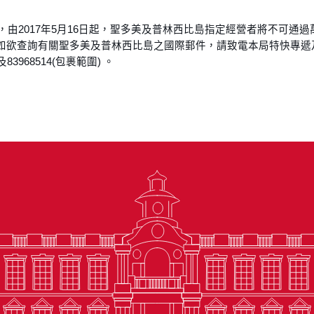
知，由2017年5月16日起，聖多美及普林西比島指定經營者將不可通
戶如欲查詢有關聖多美及普林西比島之國際郵件，請致電本局特快專遞
 及83968514(包裹範圍) 。