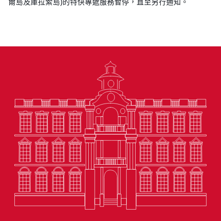
爾島及庫拉索島)的特快專遞服務暫停，直至另行通知。