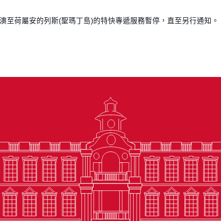
澳至荷屬安的列斯(聖瑪丁島)的特快專遞服務暫停，直至另行通知。