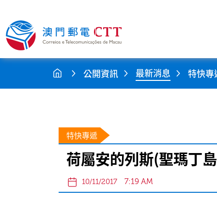
最新消息
公開資訊
特快專
特快專遞
荷屬安的列斯(聖瑪丁島
7:19 AM
10/11/2017