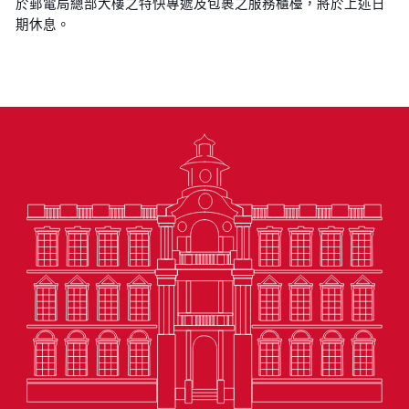
於郵電局總部大樓之特快專遞及包裹之服務櫃檯，將於上述日
期休息。