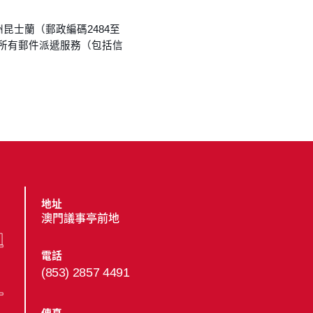
昆士蘭（郵政編碼2484至
蘭的所有郵件派遞服務（包括信
地址
澳門議事亭前地
電話
(853) 2857 4491
傳真