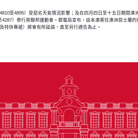
810至4895）受惡劣天氣情況影響；及在四月四日至十五日期間澳洲
及4270至4287）舉行英聯邦運動會。郵電局宣布，由本澳寄往澳洲昆士
及特快專遞）將會有所延誤，直至另行通告為止。