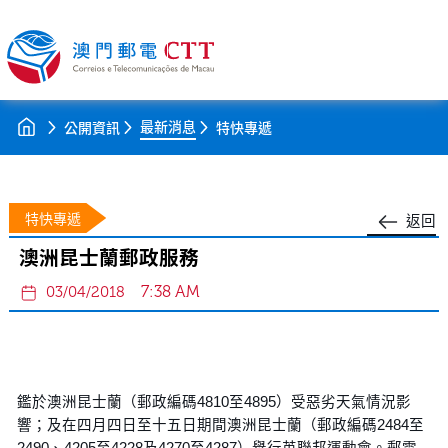
最新消息
公開資訊
特快專遞
特快專遞
返回
澳洲昆士蘭郵政服務
7:38 AM
03/04/2018
鑑於澳洲昆士蘭（郵政編碼4810至4895）受惡劣天氣情況影
響；及在四月四日至十五日期間澳洲昆士蘭（郵政編碼2484至
2490、4205至4228及4270至4287）舉行英聯邦運動會。郵電