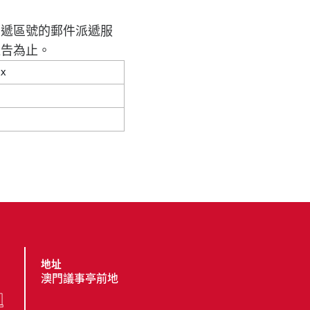
郵遞區號的郵件派遞服
通告為止。
xx
地址
澳門議事亭前地