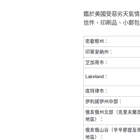
鑑於美國受惡劣天氣情
信件、印刷品、小郵包
密歇根州：
印第安納州：
芝加哥市：
Lakeland：
底特律市：
伊利諾伊州中部：
俄亥俄州北部（克里夫蘭
地區）：
俄亥俄山谷（辛辛那提及
地區）：