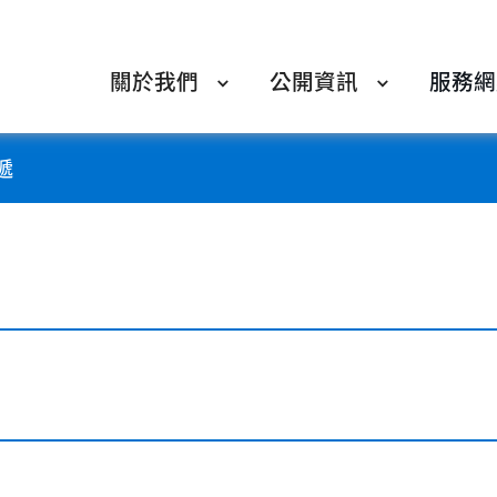
關於我們
公開資訊
服務網
遞