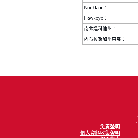
Northland：
Hawkeye：
南北達科他州：
內布拉斯加州東部：
免責聲明
個人資料收集聲明