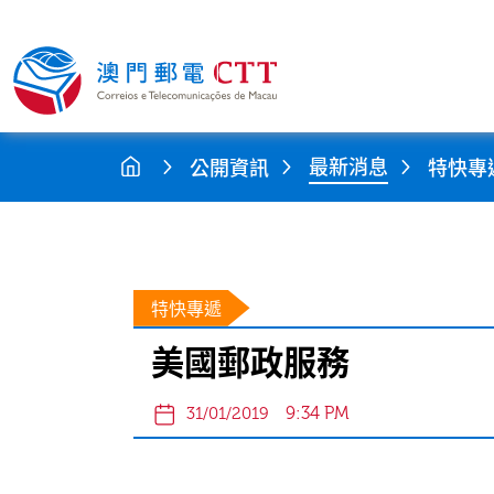
最新消息
公開資訊
特快專
特快專遞
美國郵政服務
9:34 PM
31/01/2019