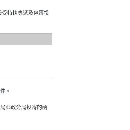
接受特快專遞及包裹投
取件。
本局郵政分局投寄的函