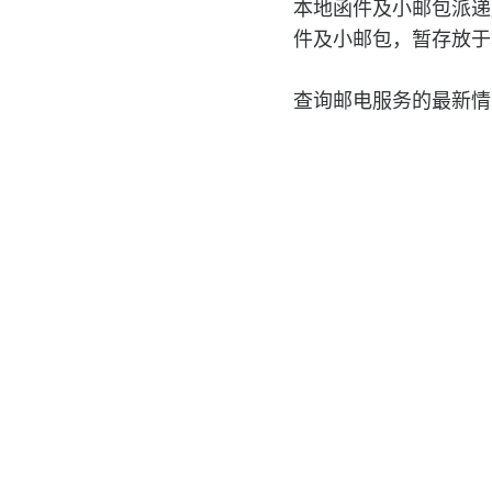
本地函件及小邮包派递
件及小邮包，暂存放于
查询邮电服务的最新情
免责声明
个人资料收集声明
网页指南