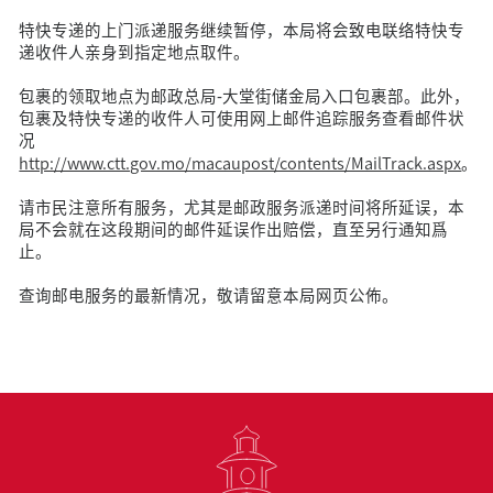
特快专递的上门派递服务继续暂停，本局将会致电联络特快专
递收件人亲身到指定地点取件。
包裹的领取地点为邮政总局-大堂街储金局入口包裹部。此外，
包裹及特快专递的收件人可使用网上邮件追踪服务查看邮件状
况
http://www.ctt.gov.mo/macaupost/contents/MailTrack.aspx
。
请市民注意所有服务，尤其是邮政服务派递时间将所延误，本
局不会就在这段期间的邮件延误作出赔偿，直至另行通知爲
止。
查询邮电服务的最新情况，敬请留意本局网页公佈。