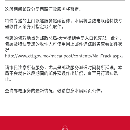
这段期间邮政分局西联汇款服务将暂定。
特快专递的上门派递服务继续暂停，本局将会致电联络特快专
递收件人亲身到指定地点取件。
包裹的领取地点为邮政总局-大堂街储金局入口包裹部。此外，
包裹及特快专递的收件人可使用网上邮件追踪服务查看邮件状
况
http://www.ctt.gov.mo/macaupost/contents/MailTrack.aspx
。
请市民注意所有服务，尤其是邮政服务派递时间将所延误，本
局不会就在这段期间的邮件延误作出赔偿，直至另行通知爲
止。
查询邮电服务的最新情况，敬请留意本局网页公佈。