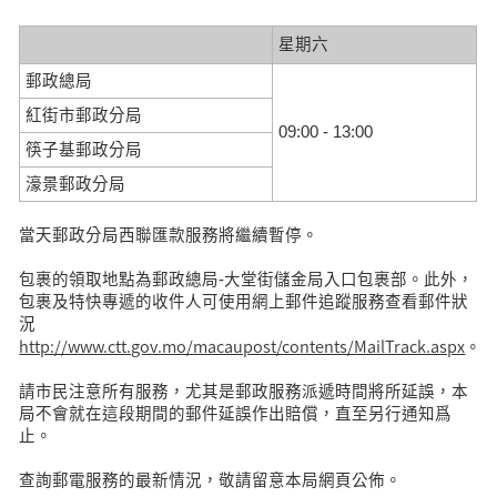
星期六
郵政總局
紅街市郵政分局
09:00 - 13:00
筷子基郵政分局
濠景郵政分局
當天郵政分局西聯匯款服務將繼續暫停。
包裹的領取地點為郵政總局-大堂街儲金局入口包裹部。此外，
包裹及特快專遞的收件人可使用網上郵件追蹤服務查看郵件狀
況
http://www.ctt.gov.mo/macaupost/contents/MailTrack.aspx
。
請市民注意所有服務，尤其是郵政服務派遞時間將所延誤，本
局不會就在這段期間的郵件延誤作出賠償，直至另行通知爲
止。
查詢郵電服務的最新情況，敬請留意本局網頁公佈。