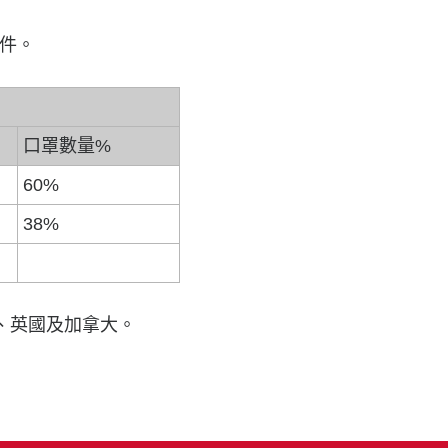
郵件。
口罩數量%
60%
38%
國、英國及加拿大。