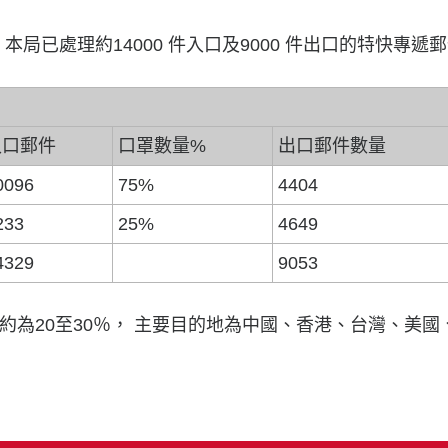
，本局已處理約14000 件入口及9000 件出口的特快專遞
入口郵件
口罩數量%
出口郵件數量
0096
75%
4404
233
25%
4649
4329
9053
約為20至30％， 主要目的地為中國、香港、台灣、美