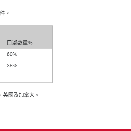
郵件。
口罩數量%
60%
38%
國、英國及加拿大。