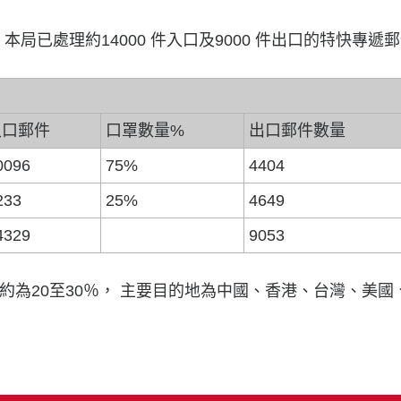
，本局已處理約14000 件入口及9000 件出口的特快專遞
入口郵件
口罩數量%
出口郵件數量
0096
75%
4404
233
25%
4649
4329
9053
約為20至30％， 主要目的地為中國、香港、台灣、美