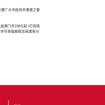
，方便广大市民向中港澳之挚
澳门币158元起 (已包括
。同时，亦可亲临邮政总局或各分