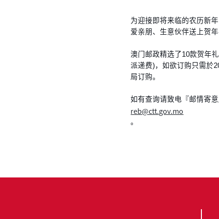
为迎接即将来临的农历新年
爱亲朋、生意伙伴送上贺年
澳门邮政精选了10款贺年
派递费)，如欲订购只需於201
局订购。
如有查询请致电『邮情寄意』礼
reb@ctt.gov.mo
。