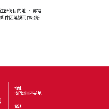
往部份目的地 ， 郵電
的郵件因延誤而作出賠
地址
澳門議事亭前地
電話