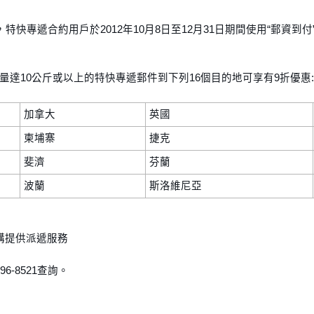
，特快專遞合約用戶於2012年10月8日至12月31日期間使用“郵資到
量達10公斤或以上的特快專遞郵件到下列16個目的地可享有9折優惠
加拿大
英國
柬埔寨
捷克
斐濟
芬蘭
波蘭
斯洛維尼亞
機構提供派遞服務
6-8521查詢。