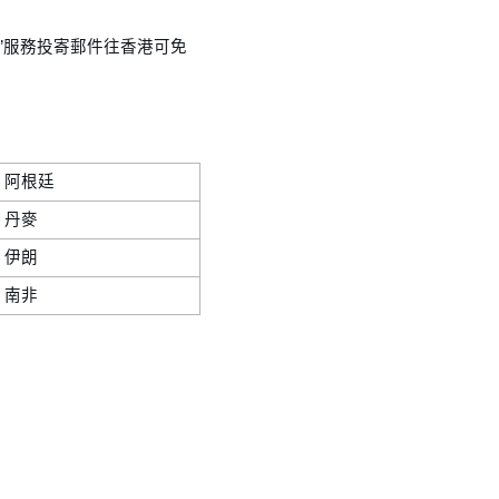
付”服務投寄郵件往香港可免
:
阿根廷
丹麥
伊朗
南非