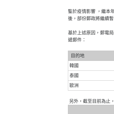
鍳於疫情影響 ，繼本
後，部份郵政將繼續暫
基於上述原因，郵電局
遞郵件：
目的地
韓國
泰國
歐洲
另外，截至目前為止