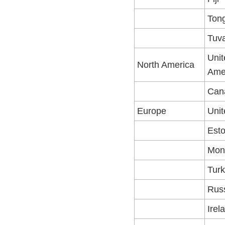
Ton
Tuv
Unit
North America
Ame
Can
Europe
Uni
Esto
Mon
Tur
Rus
Irel