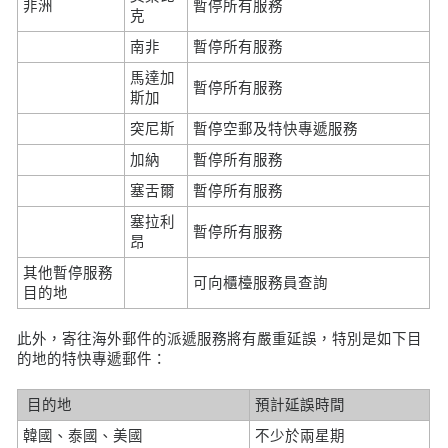
非洲
暫停所有服務
克
南非
暫停所有服務
馬達加
暫停所有服務
斯加
突尼斯
暫停空郵及特快專遞服務
加納
暫停所有服務
塞舌爾
暫停所有服務
塞拉利
暫停所有服務
昂
其他暫停服務
可向櫃檯服務員查詢
目的地
此外，寄往海外郵件的派遞服務將有嚴重延誤，特別是如下目
的地的特快專遞郵件：
目的地
預計延誤時間
韓國、泰國、美國
不少於兩星期