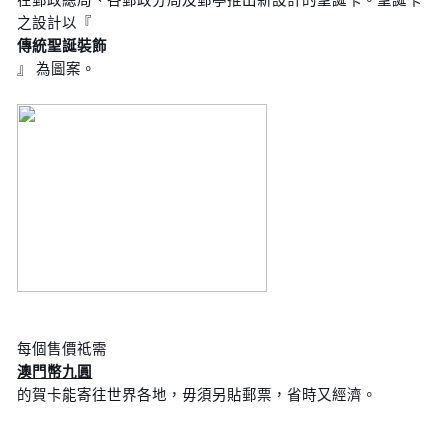
之設計以『
傳統聖誕裝飾
』 為圖案。
每個售價祗需
澳門幣九圓
的賀卡能寄往世界各地，毋須另貼郵票，省時又經濟。