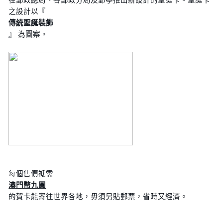
之設計以『
傳統聖誕裝飾
』 為圖案。
每個售價祗需
澳門幣九圓
的賀卡能寄往世界各地，毋須另貼郵票，省時又經濟。