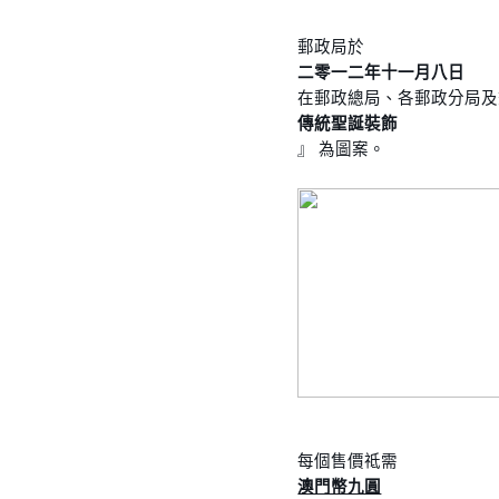
郵政局於
二零一二年十一月八日
在郵政總局、各郵政分局及
傳統聖誕裝飾
』 為圖案。
每個售價祗需
澳門幣九圓