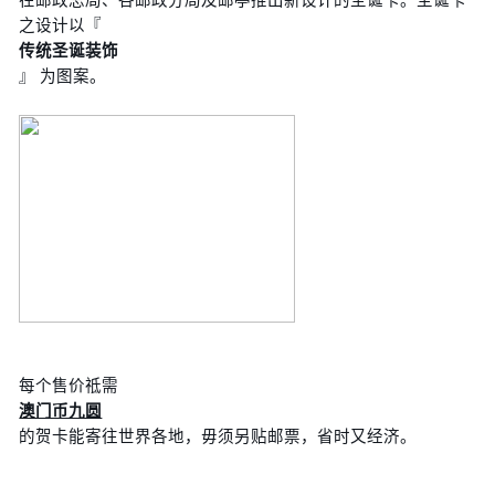
之设计以『
传统圣诞装饰
』 为图案。
每个售价祗需
澳门币九圆
的贺卡能寄往世界各地，毋须另贴邮票，省时又经济。