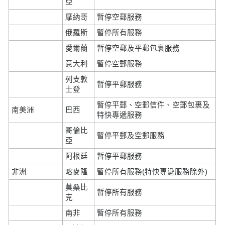
亞
摩納哥
暫停空郵服務
俄羅斯
暫停所有服務
愛爾蘭
暫停空郵及平郵包裹服務
意大利
暫停空郵服務
列支敦
暫停平郵服務
士登
暫停平郵、空郵信件、空郵包裹及
南美洲
巴西
特快專遞服務
哥倫比
暫停平郵及空郵服務
亞
阿根廷
暫停平郵服務
非洲
喀麥隆
暫停所有服務(特快專遞服務除外)
莫桑比
暫停所有服務
克
南非
暫停所有服務