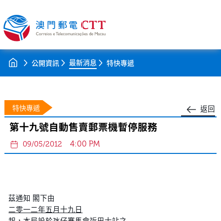
最新消息
公開資訊
特快專遞
特快專遞
返回
第十九號自動售賣郵票機暫停服務
4:00 PM
09/05/2012
茲通知 閣下由
二零一二年五月十九日
起，本局設於氹仔賽馬會近巴士站之