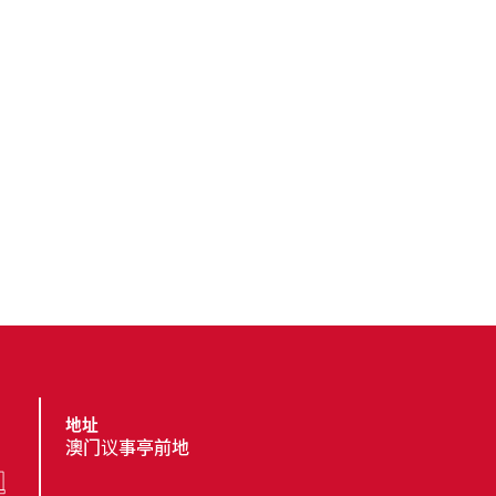
地址
澳门议事亭前地