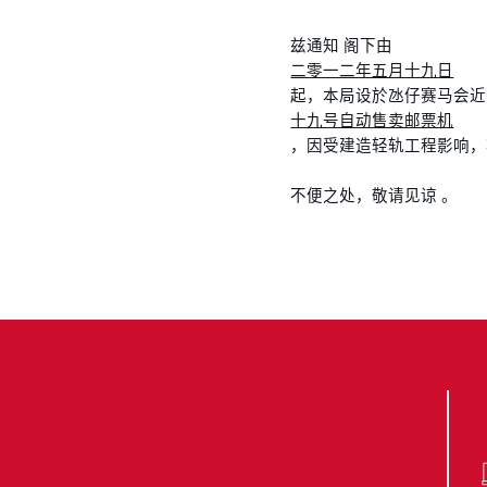
兹通知 阁下由
二零一二年五月十九日
起，本局设於氹仔赛马会近
十九号自动售卖邮票机
，因受建造轻轨工程影响，
不便之处，敬请见谅 。