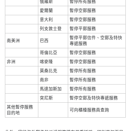
俄羅斯
暫停所有服務
愛爾蘭
暫停空郵服務
意大利
暫停空郵服務
列支敦士登
暫停平郵服務
暫停平郵信件、空郵及特快
南美洲
巴西
專遞服務
哥倫比亞
暫停空郵服務
非洲
喀麥隆
暫停空郵服務
莫桑比克
暫停所有服務
南非
暫停所有服務
馬達加斯加
暫停所有服務
突尼斯
暫停空郵及特快專遞服務
其他暫停服務
可向櫃檯服務員查詢
目的地