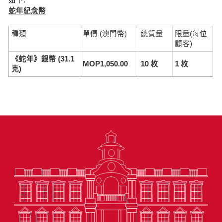
蛇
年
紀念幣
種類
單價 (澳門幣)
總貨量
限量(每位
顧客)
《蛇年》銀幣
(31.1
MOP1,050.00
10
枚
1
枚
克
)