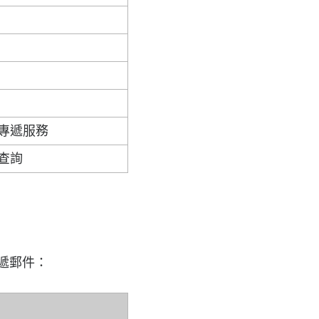
專遞服務
查詢
遞郵件：