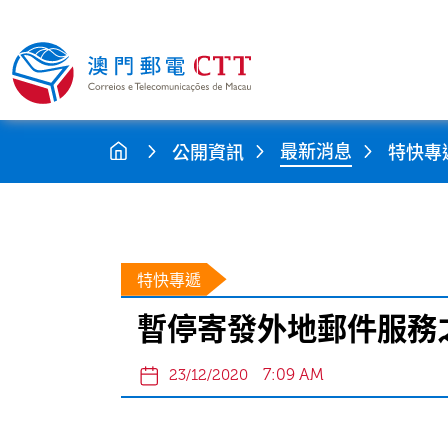
最新消息
公開資訊
特快專
特快專遞
暫停寄發外地郵件服務之
7:09 AM
23/12/2020