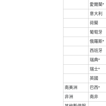
愛爾蘭*
意大利
荷蘭
葡萄牙
俄羅斯*
西班牙
瑞典*
瑞士*
英國
南美洲
巴西*
非洲
南非