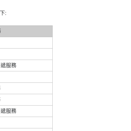
下:
務
專遞服務
務
務
專遞服務