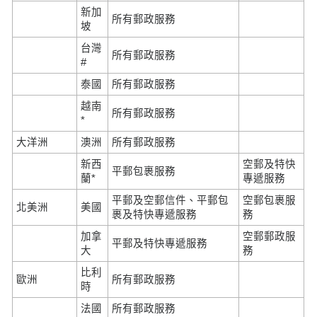
新加
所有郵政服務
坡
台灣
所有郵政服務
#
泰國
所有郵政服務
越南
所有郵政服務
*
大洋洲
澳洲
所有郵政服務
新西
空郵及特快
平郵包裹服務
蘭*
專遞服務
平郵及空郵信件、平郵包
空郵包裹服
北美洲
美國
裹及特快專遞服務
務
加拿
空郵郵政服
平郵及特快專遞服務
大
務
比利
歐洲
所有郵政服務
時
法國
所有郵政服務