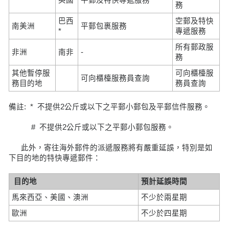
務
巴西
空郵及特快
南美洲
平郵包裹服務
*
專遞服務
所有郵政服
非洲
南非
-
務
其他暫停服
可向櫃檯服
可向櫃檯服務員查詢
務目的地
務員查詢
備註: * 不提供2公斤或以下之平郵小郵包及平郵信件服務。
# 不提供2公斤或以下之平郵小郵包服務。
此外，寄往海外郵件的派遞服務將有嚴重延誤，特別是如
下目的地的特快專遞郵件：
目的地
預計延誤時間
馬來西亞、美國、澳洲
不少於兩星期
歐洲
不少於四星期