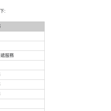
下:
務
專遞服務
務
務
務