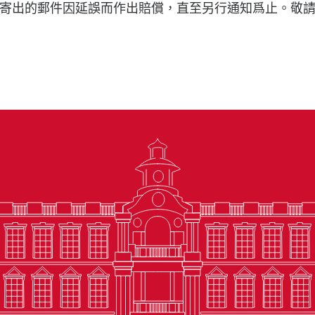
寄出的郵件因延誤而作出賠償，直至另行通知爲止。敬