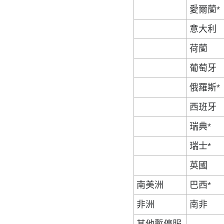
愛爾蘭*
意大利
荷蘭
葡萄牙
俄羅斯*
西班牙
瑞典*
瑞士*
英國
南美洲
巴西*
非洲
南非