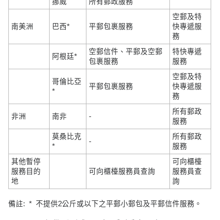
挪威
所有郵政服務
空郵及特
南美洲
巴西*
平郵包裹服務
快專遞服
務
空郵信件、平郵及空郵
特快專遞
阿根廷*
包裹服務
服務
空郵及特
哥倫比亞
平郵包裹服務
快專遞服
*
務
所有郵政
非洲
南非
-
服務
莫桑比克
所有郵政
-
*
服務
其他暫停
可向櫃檯
服務目的
可向櫃檯服務員查詢
服務員查
地
詢
備註: * 不提供2公斤或以下之平郵小郵包及平郵信件服務。