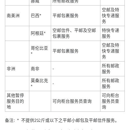
挪威
所有邮政服务
空邮及特
南美洲
巴西*
平邮包裹服务
快专递服
务
空邮信件、平邮及空邮
特快专递
阿根廷*
包裹服务
服务
空邮及特
哥伦比亚
平邮包裹服务
快专递服
*
务
所有邮政
非洲
南非
-
服务
莫桑比克
所有邮政
-
*
服务
其他暂停
可向柜台
服务目的
可向柜台服务员查询
服务员查
地
询
备注: * 不提供2公斤或以下之平邮小邮包及平邮信件服务。