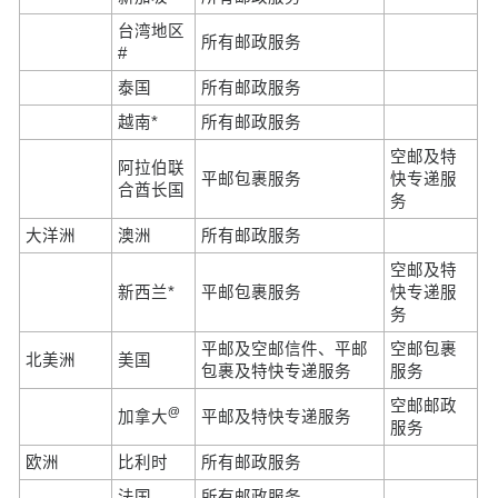
台湾地区
所有邮政服务
#
泰国
所有邮政服务
越南*
所有邮政服务
空邮及特
阿拉伯联
平邮包裹服务
快专递服
合酋长国
务
大洋洲
澳洲
所有邮政服务
空邮及特
新西兰*
平邮包裹服务
快专递服
务
平邮及空邮信件、平邮
空邮包裹
北美洲
美国
包裹及特快专递服务
服务
空邮邮政
@
加拿大
平邮及特快专递服务
服务
欧洲
比利时
所有邮政服务
法国
所有邮政服务