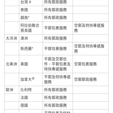
台灣 #
所有郵政服務
泰國
所有郵政服務
越南*
所有郵政服務
阿拉伯聯合
空郵及特快專遞服
平郵包裹服務
酋長國
務
大洋洲
澳洲
所有郵政服務
空郵及特快專遞服
新西蘭*
平郵包裹服務
務
平郵及空郵信
北美洲
美國
件、平郵包裹及
空郵包裹服務
特快專遞服務
平郵及特快專遞
@
加拿大
空郵郵政服務
服務
歐洲
比利時
所有郵政服務
法國
所有郵政服務
德國
所有郵政服務