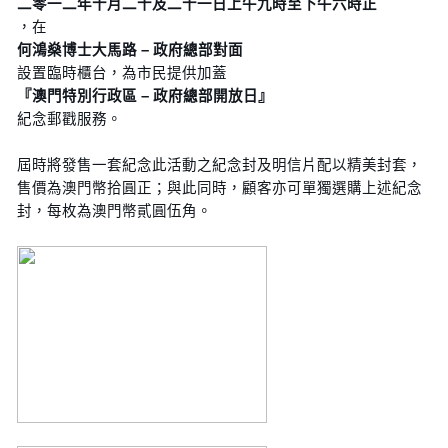
二零一二年十月二十及二十一日上午九時至下午六時正
，在
何鴻燊博士大馬路 – 政府總部對面
設置臨時櫃台，為市民提供加蓋
『澳門特別行政區 – 政府總部開放日』
紀念郵戳服務。
屆時將發售一套紀念此活動之紀念封及明信片配以精美封套，
售價為澳門幣拾圓正；與此同時，顧客亦可單獨選購上述紀念
封，每枚為澳門幣貳圓伍角。