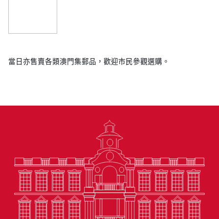
當日亦售賣各類澳門集郵品，歡迎市民參觀選購。