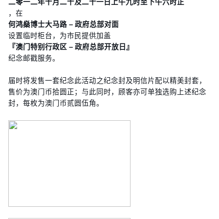
二零一二年十月二十及二十一日上午九时至下午六时正
，在
何鸿燊博士大马路 – 政府总部对面
设置临时柜台，为市民提供加盖
『澳门特别行政区 – 政府总部开放日』
纪念邮戳服务。
届时将发售一套纪念此活动之纪念封及明信片配以精美封套，
售价为澳门币拾圆正；与此同时，顾客亦可单独选购上述纪念
封，每枚为澳门币贰圆伍角。